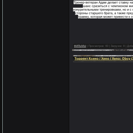
Тренер-ветеран Адам делает ставку н
шанс сразиться с чемпионом мир
изнурительными тренировками, но и с
стороны старшего брата, а также пре
травму, которая может привести к о
ФИЛЬМЫ
|
Просмотров:
60
|
Загрузок:
8
|
Доба
Торрент Ксено / Xeno / Xeno: Obcy (2