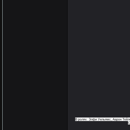
В ролях: Элфи Уильямс, Аарон Тейл
О