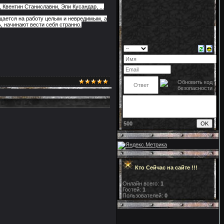
Квентин Станиславни, Эпи Кусандар, ...
щается на работу целым и невредимым, а
, начинают вести себя странно.
500
Кто Сейчас на сайте !!!
Онлайн всего:
1
Гостей:
1
Пользователей:
0