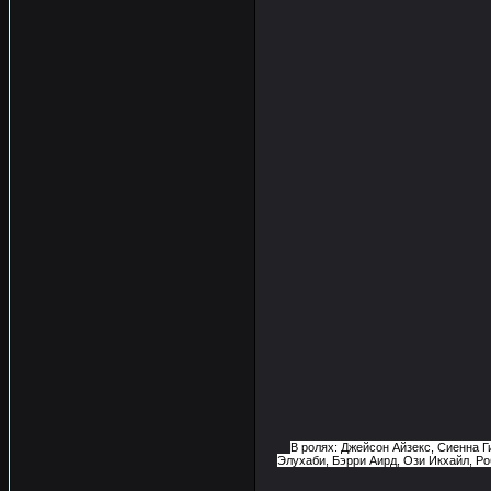
В ролях: Джейсон Айзекс, Сиенна Г
Элухаби, Бэрри Аирд, Ози Икхайл, Р