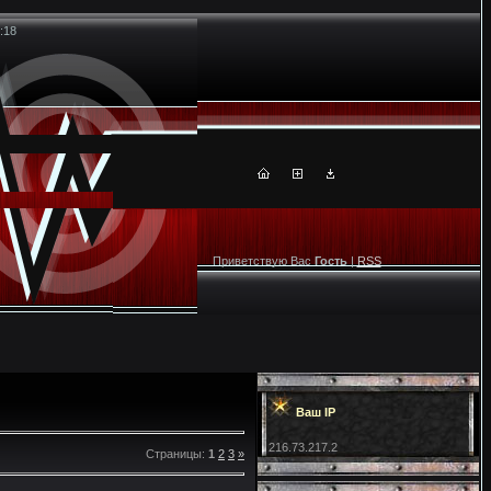
:18
Приветствую Вас
Гость
|
RSS
Ваш IP
216.73.217.2
Страницы
:
1
2
3
»