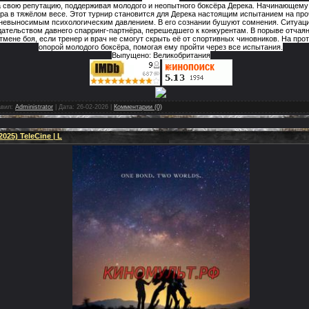
а свою репутацию, поддерживая молодого и неопытного боксёра Дерека. Начинающем
а в тяжёлом весе. Этот турнир становится для Дерека настоящим испытанием на проч
 невыносимым психологическим давлением. В его сознании бушуют сомнения. Ситуаци
дательством давнего спарринг-партнёра, перешедшего к конкурентам. В порыве отчаян
тмене боя, если тренер и врач не смогут скрыть её от спортивных чиновников. На про
опорой молодого боксёра, помогая ему пройти через все испытания.
Выпущено: Великобритания
вил:
Administrator
|
Дата:
26-02-2026
|
Комментарии (0)
025) TeleCine | L