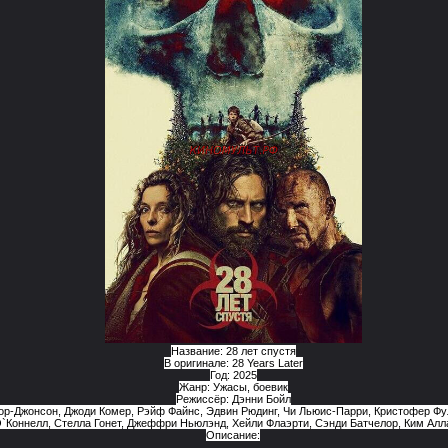
Название: 28 лет спустя
В оригинале: 28 Years Later
Год: 2025
Жанр: Ужасы, боевик
Режиссёр: Дэнни Бойл
ор-Джонсон, Джоди Комер, Рэйф Файнс, Эдвин Рюдинг, Чи Льюис-Парри, Кристофер Ф
`Коннелл, Стелла Гонет, Джеффри Ньюлэнд, Хейли Флаэрти, Сэнди Батчелор, Ким Аллан
Описание: