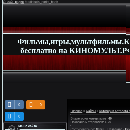
Онлайн радио
#radiobells_script_hash
Фильмы,игры,мультфильмы.К
бесплатно на КИНОМУЛЬТ.РФ
0
0
Главная
»
Файлы
»
Категории Каталога
0
В категории материалов
:
49
Показано материалов
:
1-20
Меню сайта
Сортировать по
:
Дате
·
Названию
·
Ре