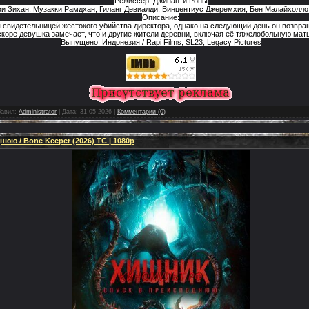
Режиссёр: Джинанти Роны
ви Зихан, Музакки Рамдхан, Гиланг Девиалди, Винцентиус Джеремхия, Бен Малайхолло, 
Описание:
 свидетельницей жестокого убийства директора, однако на следующий день он возвра
скоре девушка замечает, что и другие жители деревни, включая её тяжелобольную мать
Выпущено: Индонезия / Rapi Films, SL23, Legacy Pictures
авил:
Administrator
|
Дата:
31-05-2026
|
Комментарии (0)
юю / Bone Keeper (2026) TC | 1080p