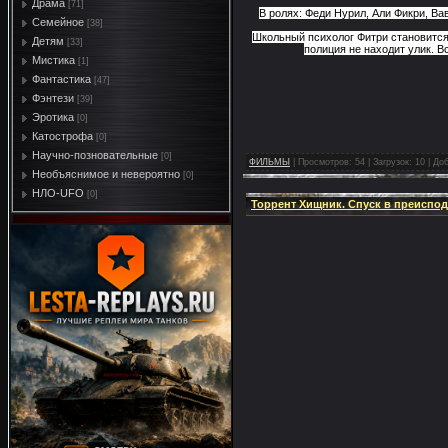
Драма
[71]
В ролях: Феди Нурил, Али Фикри, Ва
Семейное
[38]
Школьный психолог Фитри становится
Детям
[33]
полиция не находит улик. В
Мистика
[1]
Фантастика
[47]
Фэнтези
[39]
Эротика
[0]
Катострофа
[0]
Научно-позновательные
[0]
ФИЛЬМЫ
|
Просмотров:
54
|
Загрузок:
10
|
Доб
Необъяснимое и невероятно
[0]
НЛО-UFO
[0]
Торрент Хищник. Спуск в преисподн