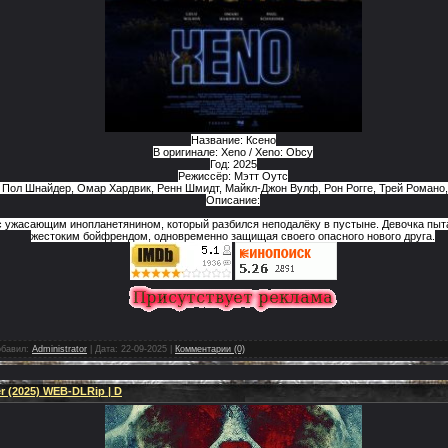
Название: Ксено
В оригинале: Xeno / Xeno: Obcy
Год: 2025
Режиссёр: Мэтт Оутс
, Пол Шнайдер, Омар Хардвик, Ренн Шмидт, Майкл-Джон Вулф, Рон Рогге, Трей Романо
Описание:
 ужасающим инопланетянином, который разбился неподалёку в пустыне. Девочка пыта
жестоким бойфрендом, одновременно защищая своего опасного нового друга.
бавил:
Administrator
|
Дата:
22-09-2025
|
Комментарии (0)
er (2025) WEB-DLRip | D