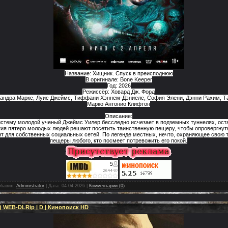
Название: Хищник. Спуск в преисподнюю
В оригинале: Bone Keeper
Год: 2026
Режиссёр: Ховард Дж. Форд
сандра Маркс, Луис Джеймс, Тиффани Хэннем-Дэниелс, София Элени, Дэнни Рахим, Тай
Марко Антонио Клифтон
Описание:
стему молодой ученый Джеймс Уилер бесследно исчезает в подземных туннелях, оста
тия пятеро молодых людей решают посетить таинственную пещеру, чтобы опровергнут
нт для собственных социальных сетей. По легенде местных, нечто, охраняющее свою т
пещеры любого, кто посмеет потревожить его покой.
бавил:
Administrator
|
Дата:
04-04-2026
|
Комментарии (0)
5) WEB-DLRip | D | Кинопоиск HD