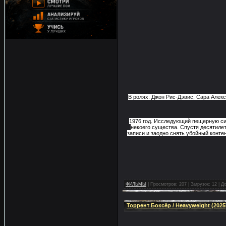
В ролях: Джон Рис-Дэвис, Сара Алек
1976 год. Исследующий пещерную си
некоего существа. Спустя десятиле
записи и заодно снять убойный конте
ФИЛЬМЫ
|
Просмотров:
207
|
Загрузок:
12
|
До
Торрент Боксёр / Heavyweight (202