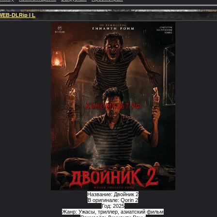
WEB-DLRip | L
Название: Двойник 2
В оригинале: Qorin 2
Год: 2025
Жанр: Ужасы, триллер, азиатский фильм