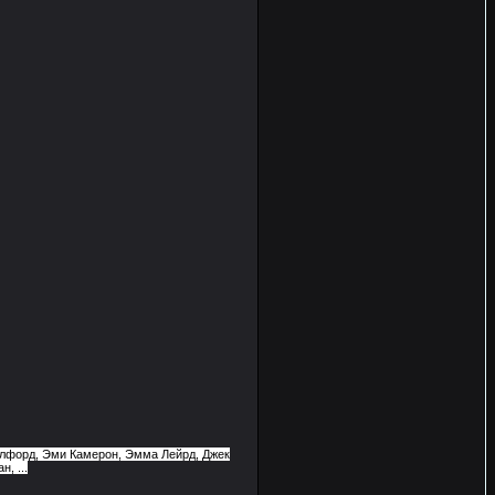
улфорд, Эми Камерон, Эмма Лейрд, Джек
, ...