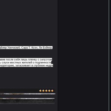
лер Уинчкомб, Сара Т. Коэн, Ли Бэйкер,
вив после себя лишь пленку с силуэтом
ь слухи местных жителей о подлинности
ерриторию, затаскивает в глубокие недра