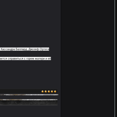
, Кассандра Баллард, Джозеф Ортега
ется справиться с горем матери и её