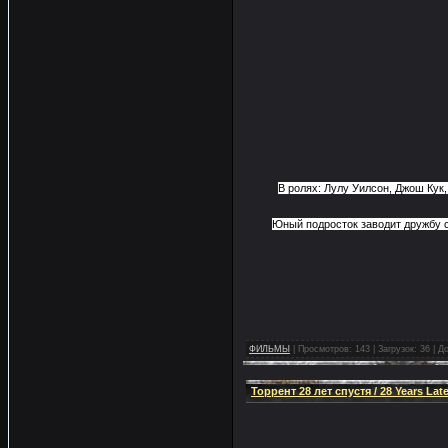
В ролях: Лулу Уилсон, Джош Кук
Юный подросток заводит дружбу с
ФИЛЬМЫ
|
Просмотров:
143
|
Загрузок:
36
|
До
Торрент 28 лет спустя / 28 Years Lat