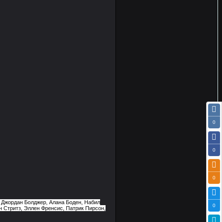
0
0
0
, Джордан Болджер, Алана Боден, Набил
0
 Стритз, Эллен Френсис, Патрик Пирсон,