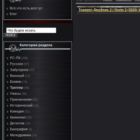
Всё,что есть,всё тут
Торрент Двойник 2 / Qorin 2 (2025) 
Блог
Категории раздела
PC-ПК
[289]
Русское
[67]
Забугорное
[37]
Военный
[21]
Боевик
[74]
Триллер
[49]
Ужасы
[39]
Приключения
[81]
Исторический
[13]
Комедия
[51]
Криминал
[15]
Детектив
[16]
Биография
[3]
Мелодрамма
[14]