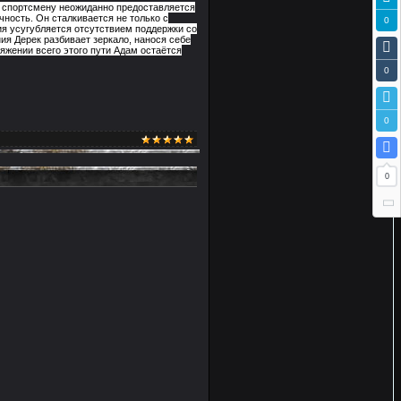
у спортсмену неожиданно предоставляется
ность. Он сталкивается не только с
0
я усугубляется отсутствием поддержки со
ия Дерек разбивает зеркало, нанося себе
тяжении всего этого пути Адам остаётся
0
0
0