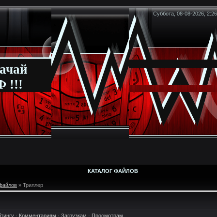
Суббота, 08-08-2026, 2:26
ачай
 !!!
КАТАЛОГ ФАЙЛОВ
 файлов
» Триллер
йтингу
·
Комментариям
·
Загрузкам
·
Просмотрам