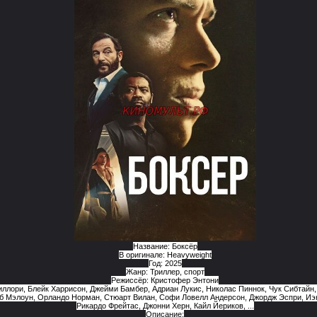
Название: Боксёр
В оригинале: Heavyweight
Год: 2025
Жанр: Триллер, спорт
Режиссёр: Кристофер Энтони
иллори, Блейк Харрисон, Джейми Бамбер, Адриан Лукис, Николас Пиннок, Чук Сибтайн
об Мэлоун, Орландо Норман, Стюарт Вилан, Софи Ловелл Андерсон, Джордж Эспри, Иэн
Рикардо Фрейтас, Джонни Херн, Кайл Йериков, ...
Описание: