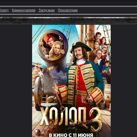
йтингу
·
Комментариям
·
Загрузкам
·
Просмотрам