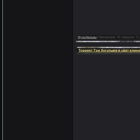
Мультфильмы
|
Просмотров:
70
|
Загрузок:
7
|
Торрент Три богатыря и свет клин