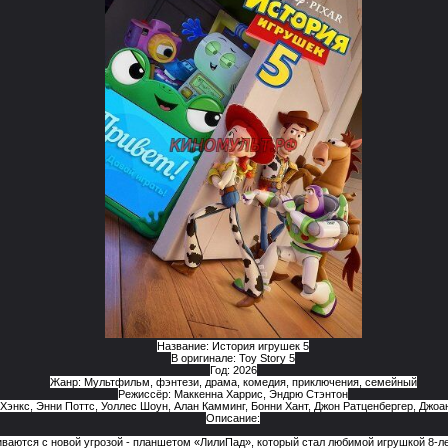
Название: История игрушек 5
В оригинале: Toy Story 5
Год: 2026
Жанр: Мультфильм, фэнтези, драма, комедия, приключения, семейный
Режиссёр: Маккенна Харрис, Эндрю Стэнтон
Хэнкс, Энни Поттс, Уоллес Шоун, Алан Камминг, Бонни Хант, Джон Ратценбергер, Джоан
Описание:
иваются с новой угрозой - планшетом «ЛилиПад», который стал любимой игрушкой 8-л