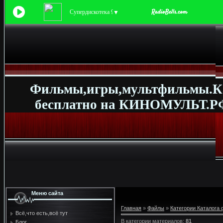
Супердискотека 90-х
▼
Фильмы,игры,мультфильмы.К
бесплатно на КИНОМУЛЬТ.РФ
Меню сайта
Главная
»
Файлы
»
Категории Каталога
Всё,что есть,всё тут
В категории материалов
:
81
Блог