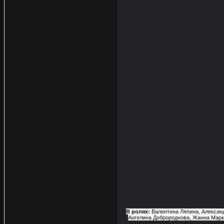
В ролях:
Валентина Ляпина, Александ
Ангелина Добророднова, Жанна Марке