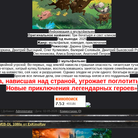
Информация о мультфильме
Оригинальное название:
Три богатыря и свет клином
Год выхода:
2025
Жанр:
мультфильм
,
комедия
,
приключения
Режиссер:
Дарина Шмидт
оркина, Дмитрий Высоцкий, Олег Куликович, Валерий Соловьёв, Дмитрий Быковский-Р
Овсянникова, Алиса Боярская, Анатолий Петров
О мультфильме:
двойной угрозой. Во-первых, над землёй нависла страшная опасность: гигантская туча
 Во-вторых, хитрый купец Колыван, воспользовавшись занятостью героев семейными д
на княжество, сея хаос и разрушение. Однако злодеи не учли одного: богатыри всегда
Бросив все личные дела, они спешат на помощь князю и его подданным.
а, нависшая над страной, угрожает поглотит
Новые приключения легендарных героев»
8
|
Добавил:
Administrator
|
Дата:
02-05-2026
|
Комментарии (0)
WEB-DL 1080p от ExKinoRay