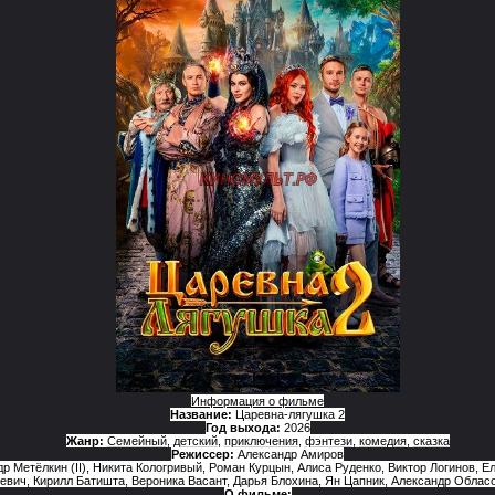
Информация о фильме
Название:
Царевна-лягушка 2
Год выхода:
2026
Жанр:
Семейный
,
детский
,
приключения
,
фэнтези
,
комедия
,
сказка
Режиссер:
Александр Амиров
р Метёлкин (II), Никита Кологривый, Роман Курцын, Алиса Руденко, Виктор Логинов, 
вич, Кирилл Батишта, Вероника Васант, Дарья Блохина, Ян Цапник, Александр Облас
О фильме: