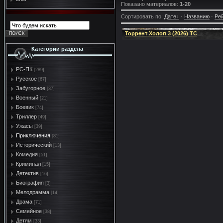
Показано материалов
:
1-20
Сортировать по
:
Дате
·
Названию
·
Ре
Торрент Холоп 3 (2026) TC
Категории раздела
PC-ПК
[289]
Русское
[67]
Забугорное
[37]
Военный
[21]
Боевик
[74]
Триллер
[49]
Ужасы
[39]
Приключения
[81]
Исторический
[13]
Комедия
[51]
Криминал
[15]
Детектив
[16]
Биография
[3]
Мелодрамма
[14]
Драма
[71]
Семейное
[38]
Детям
[33]