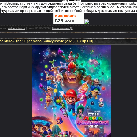
ч и Василиса готовятся к долгожданной свадьбе. Но прямо во время церемонии пробу
, его сестра Варя и их друзья отправляются в путешествие в волшебное Тмутараканск
чудесами и проверка настоящей любви, способной победить даже самую темную маг
авил:
Administrator
|
Дата:
01-05-2026
|
Комментарии (0)
 кино / The Super Mario Galaxy Movie (2026) [1080p HD]