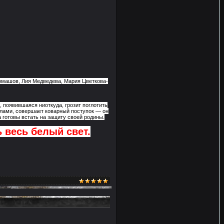
омашов, Лия Медведева, Мария Цветкова-
, появившаяся ниоткуда, грозит поглотить
елами, совершает коварный поступок — он
 готовы встать на защиту своей родины.
ь весь белый свет.