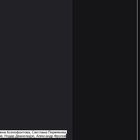
Елена Ксенофонтова, Светлана Пермякова,
ов, Нодар Джанелидзе, Александр Фролов