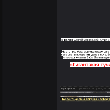
В ролях:
Сергей Маковецкий, Юлия З
На этот раз богатыри сталкиваются с 
весь свет и превратить день в ночь.
с помощью свиты Бабы Яги нападает 
«Гигантская туч
Мультфильмы
|
Просмотров:
247
|
Загрузок:
5
Торрент Царевна-лягушка 2 (2026) 