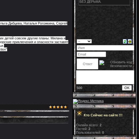
льга Дибцева, Наталья Рогожкина, Сергей
 их детей совсем другие планы: Милана и
морские приключения и опасности заставят
ьи.
tion"
500
Кто Сейчас на сайте !!!
Онлайн всего:
2
Гостей:
2
Пользователей:
0