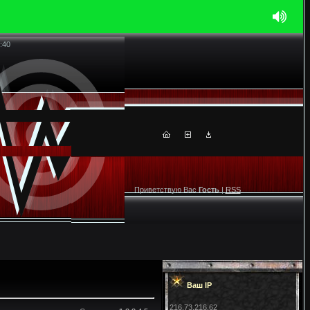
:40
Приветствую Вас
Гость
|
RSS
Ваш IP
216.73.216.62