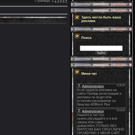
Страницы
:
1
2
3
4
5
»
Здесь могла быть ваша
реклама
Поиск
Мини-чат