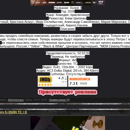
Название: Холоп 3
Год: 2026
Жанр: Комедия, приключения
Режиссёр: Клим Шипенко
учный, Кристина Асмус, Иван Охлобыстин, Александр Самойленко, Мария Миронова, О
Соцердотский, Кирилл Нагиев, ...
Описание:
вы продать семейную компанию, развестись и скорее забыть друг друга. Только вот у
нде, чтобы спасти семью. Теперь мажоры будут перевоспитываться в эпоху Петра I: 
их переосмыслить свое собственное прошлое и осознать, что нет ничего важнее сем
Выпущено: Россия / "Yellow", "Black & White", Централ Партнершип, "MEM Cinema Produc
Продолжительность: 02:02:50
Перевод: Не требуется
Формат: AVI
Качество: TC
Видео: XviD, 720x304, ~ 2092 kbps
Аудио: AC3 Dolby Digital, 2/0 ch, 384 Кбит/с
Субтитры: Отсутствуют
авил:
Administrator
|
Дата:
10-07-2026
|
Комментарии (0)
y 5 (2026) TC | D