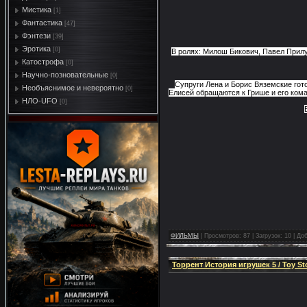
Мистика
[1]
Фантастика
[47]
Фэнтези
[39]
Эротика
[0]
В ролях: Милош Бикович, Павел Прил
Катострофа
[0]
Научно-позновательные
[0]
Супруги Лена и Борис Вяземские гото
Необъяснимое и невероятно
[0]
Елисей обращаются к Грише и его кома
НЛО-UFO
[0]
ФИЛЬМЫ
|
Просмотров:
87
|
Загрузок:
10
|
Доб
Торрент История игрушек 5 / Toy Stor