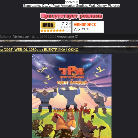
времени.
Выпущено: США / Pixar Animation Studios, Walt Disney Pictures
Добавил:
Administrator
|
Дата:
22-06-2026
|
Комментарии (0)
ом (2025) WEB-DL 1080p от ELEKTRI4KA | OKKO