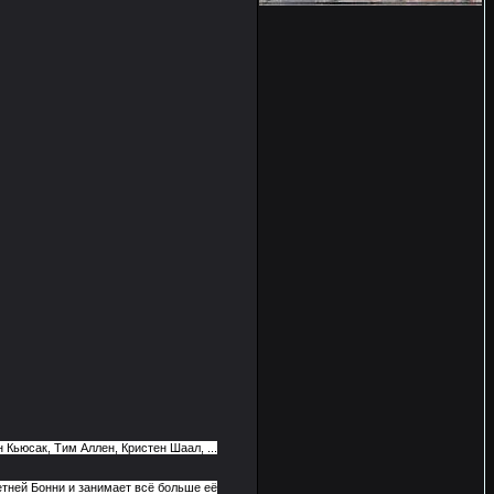
 Кьюсак, Тим Аллен, Кристен Шаал, ...
етней Бонни и занимает всё больше её