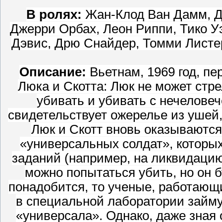
В ролях:
Жан-Клод Ван Дамм, До
Джерри Орбах, Леон Риппи, Тико У
Дэвис, Дрю Снайдер, Томми Листе
Описание:
Вьетнам, 1969 год, пе
Люка и Скотта: Люк не может стре
убивать и убивать с нечеловеч
свидетельствует ожерелье из ушей,
Люк и Скотт вновь оказываютс
«универсальных солдат», которы
заданий (например, на ликвидацию
можно попытаться убить, но он б
понадобится, то ученые, работающ
в специальной лаборатории займ
«универсала». Однако, даже зная 