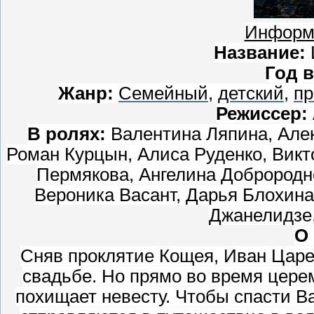
Информ
Название:
Год 
Жанр:
Семейный
,
детский
,
пр
Режиссер:
В ролях:
Валентина Ляпина, Алек
Роман Курцын, Алиса Руденко, Викт
Пермякова, Ангелина Доброродн
Вероника Васант, Дарья Блохина
Джанелидзе
О
Сняв проклятие Кощея, Иван Царе
свадьбе. Но прямо во время цере
похищает невесту. Чтобы спасти Ва