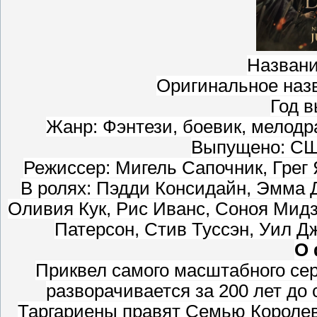
Названи
Оригинальное назв
Год в
Жанр: Фэнтези, боевик, мелодр
Выпущено: СШ
Режиссер: Мигель Сапочник, Грег 
В ролях: Пэдди Консидайн, Эмма Д
Оливия Кук, Рис Иванс, Соноя Мид
Патерсон, Стив Туссэн, Уил Д
О 
Приквел самого масштабного сер
разворачивается за 200 лет до
Таргариены правят Семью Королев