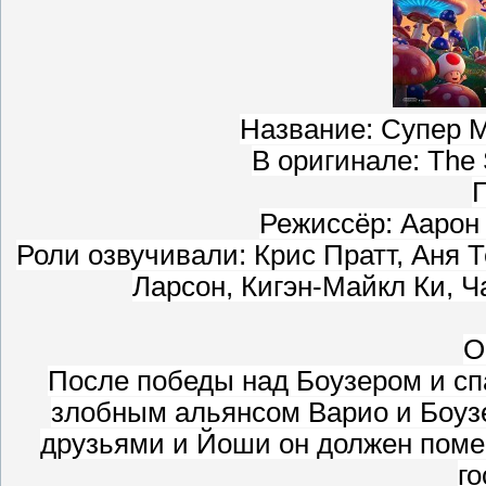
Название: Супер М
В оригинале: The 
Г
Режиссёр: Аарон
Роли озвучивали: Крис Пратт, Аня 
Ларсон, Кигэн-Майкл Ки, 
О
После победы над Боузером и сп
злобным альянсом Варио и Боуз
друзьями и Йоши он должен поме
го