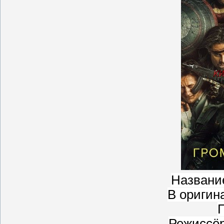
Названи
В оригина
Г
Режиссё