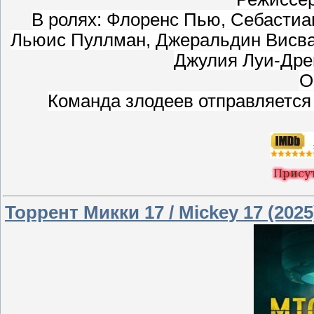
В ролях: Флоренс Пью, Себастиан
Льюис Пуллман, Джеральдин Висва
Джулия Луи-Дре
О
Команда злодеев отправляется 
Торрент Микки 17 / Mickey 17 (202