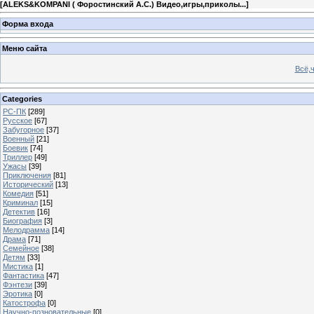
[
ALEKS&KOMPANI ( Форостинский А.С.) Видео,игры,приколы...
]
Форма входа
Меню сайта
Всё,ч
Categories
PC-ПК
[289]
Русское
[67]
Забугорное
[37]
Военный
[21]
Боевик
[74]
Триллер
[49]
Ужасы
[39]
Приключения
[81]
Исторический
[13]
Комедия
[51]
Криминал
[15]
Детектив
[16]
Биография
[3]
Мелодрамма
[14]
Драма
[71]
Семейное
[38]
Детям
[33]
Мистика
[1]
Фантастика
[47]
Фэнтези
[39]
Эротика
[0]
Катострофа
[0]
Научно-позновательные
[0]