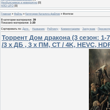
Необъяснимое и невероятно
[0]
НЛО-UFO
[0]
Главная
»
Файлы
»
Категории Каталога файлов
» Фэнтези
В категории материалов
:
39
Показано материалов
:
1-20
Сортировать по
:
Дате
·
Названию
·
Рейтингу
·
Комментариям
·
Загрузкам
·
Просмот
Торрент Дом дракона (3 сезон: 1-7 
/3 х ДБ , 3 x ПМ, СТ / 4K, HEVC, H