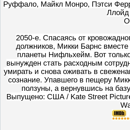
Руффало, Майкл Монро, Пэтси Ферр
Ллойд 
О
2050-е. Спасаясь от кровожадно
должников, Микки Барнс вместе
планеты Нифльхейм. Вот только
вынужден стать расходным сотруд
умирать и снова оживать в свеженап
сознание. Упавшего в пещеру Ми
ползуны, а вернувшись на базу
Выпущено: США / Kate Street Picture
Wa