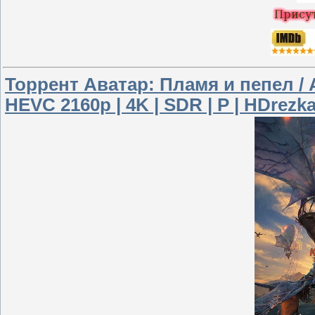
Торрент Аватар: Пламя и пепел / A
HEVC 2160p | 4K | SDR | P | HDrezk