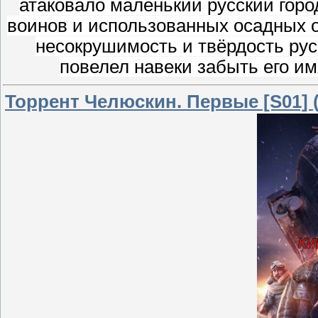
атаковало маленький русский горо
воинов и использованных осадных ор
несокрушимость и твёрдость рус
повелел навеки забыть его и
Торрент Челюскин. Первые [S01] 