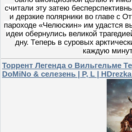
считали эту затею бесперспектив
и дерзкие полярники во главе с О
пароходе «Челюскин» им удастся в
идеи обернулись великой трагедие
дну. Теперь в суровых арктичес
каждую минут
Торрент Легенда о Вильгельме Телл
DoMiNo & селезень | P, L | HDrezka