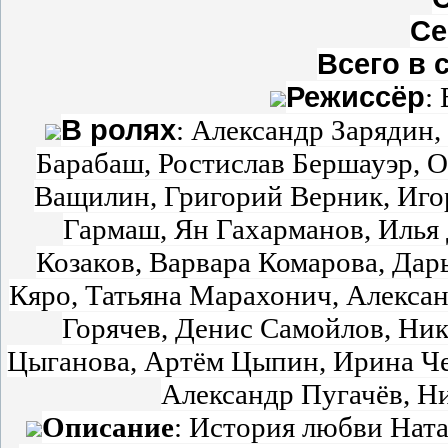
Се
Всего в 
Режиссёр
:
В ролях
: Александр Зарядин,
Барабаш, Ростислав Бершауэр, 
Ващилин, Григорий Верник, Иго
Гармаш, Ян Гахарманов, Илья
Козаков, Варвара Комарова, Дар
Кяро, Татьяна Марахонич, Алекса
Горячев, Денис Самойлов, Ни
Цыганова, Артём Цыпин, Ирина Че
Александр Пугачёв, Н
Описание
: История любви Нат