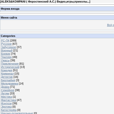
[
ALEKS&KOMPANI ( Форостинский А.С.) Видео,игры,приколы...
]
Форма входа
Меню сайта
Всё,ч
Categories
PC-ПК
[289]
Русское
[67]
Забугорное
[37]
Военный
[21]
Боевик
[74]
Триллер
[49]
Ужасы
[39]
Приключения
[81]
Исторический
[13]
Комедия
[51]
Криминал
[15]
Детектив
[16]
Биография
[3]
Мелодрамма
[14]
Драма
[71]
Семейное
[38]
Детям
[33]
Мистика
[1]
Фантастика
[47]
Фэнтези
[39]
Эротика
[0]
Катострофа
[0]
Научно-позновательные
[0]