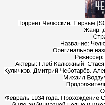
Торрент Челюскин. Первые [S0
Жанр: 
Стр
Название: Челю
Оригинальное наз
Режиссер:
Актеры: Глеб Калюжный, Стася
Куличков, Дмитрий Чеботарёв, Алек
Михаил Водзу
Продолжительн
О
Февраль 1934 года. Прохождение С
было амбициозной целью и имел