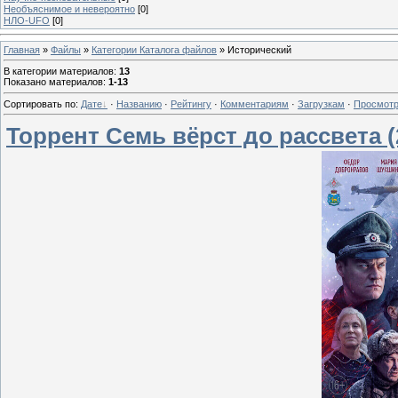
Необъяснимое и невероятно
[0]
НЛО-UFO
[0]
Главная
»
Файлы
»
Категории Каталога файлов
» Исторический
В категории материалов
:
13
Показано материалов
:
1-13
Сортировать по
:
Дате
·
Названию
·
Рейтингу
·
Комментариям
·
Загрузкам
·
Просмот
Торрент Семь вёрст до рассвета (