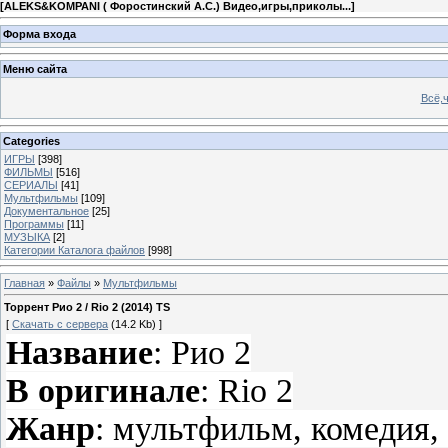
[
ALEKS&KOMPANI ( Форостинский А.С.) Видео,игры,приколы...
]
Форма входа
Меню сайта
Всё,ч
Categories
ИГРЫ
[398]
ФИЛЬМЫ
[516]
СЕРИАЛЫ
[41]
Мультфильмы
[109]
Документальное
[25]
Программы
[11]
МУЗЫКА
[2]
Категории Каталога файлов
[998]
Главная
»
Файлы
»
Мультфильмы
Торрент Рио 2 / Rio 2 (2014) TS
[
Скачать с сервера
(14.2 Kb) ]
Название
: Рио 2
В оригинале
: Rio 2
Жанр
: мультфильм, комедия