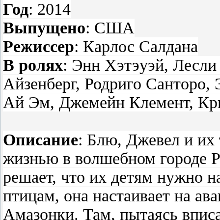
Год
: 2014
Выпущено
: США
Режиссер
: Карлос Салдана
В ролях
: Энн Хэтэуэй, Лесл
Айзенберг, Родриго Санторо, 
Ай Эм, Джемейн Клемент, Кр
Описание
: Блю, Джевел и их
жизнью в волшебном городе Р
решает, что их детям нужно 
птицам, она настаивает на ав
Амазонки. Там, пытаясь впис