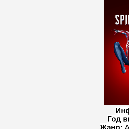
Ин
Год в
Жанр:
A