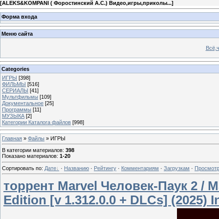
[
ALEKS&KOMPANI ( Форостинский А.С.) Видео,игры,приколы...
]
Форма входа
Меню сайта
Всё,ч
Categories
ИГРЫ
[398]
ФИЛЬМЫ
[516]
СЕРИАЛЫ
[41]
Мультфильмы
[109]
Документальное
[25]
Программы
[11]
МУЗЫКА
[2]
Категории Каталога файлов
[998]
Главная
»
Файлы
» ИГРЫ
В категории материалов
:
398
Показано материалов
:
1-20
Сортировать по
:
Дате
·
Названию
·
Рейтингу
·
Комментариям
·
Загрузкам
·
Просмот
торрент Marvel Человек-Паук 2 / Mar
Edition [v 1.312.0.0 + DLCs] (2025