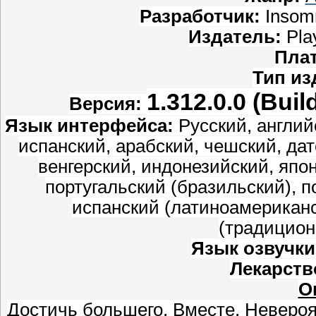
Разработчик:
Insomn
Издатель:
Play
Пла
Тип из
1.312.0.0 (Bui
Версия:
Язык интерфейса:
Русский, англий
испанский, арабский, чешский, дат
венгерский, индонезийский, япон
португальский (бразильский), п
испанский (латиноамериканс
(традицион
Язык озвучки
Лекарств
О
Достичь большего. Вместе. Неверо