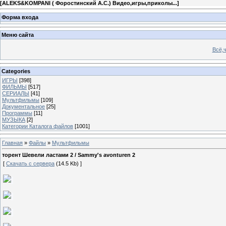
[
ALEKS&KOMPANI ( Форостинский А.С.) Видео,игры,приколы...
]
Форма входа
Меню сайта
Всё,ч
Categories
ИГРЫ
[398]
ФИЛЬМЫ
[517]
СЕРИАЛЫ
[41]
Мультфильмы
[109]
Документальное
[25]
Программы
[11]
МУЗЫКА
[2]
Категории Каталога файлов
[1001]
Главная
»
Файлы
»
Мультфильмы
торент Шевели ластами 2 / Sammy's avonturen 2
[
Скачать с сервера
(14.5 Kb) ]