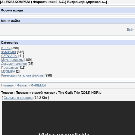
[
ALEKS&KOMPANI ( Форостинский А.С.) Видео,игры,приколы...
]
Форма входа
Меню сайта
Всё,ч
Categories
ИГРЫ
[398]
ФИЛЬМЫ
[516]
СЕРИАЛЫ
[41]
Мультфильмы
[109]
Документальное
[25]
Программы
[11]
МУЗЫКА
[2]
Категории Каталога файлов
[998]
Главная
»
Файлы
»
ФИЛЬМЫ
Торрент Проклятие моей матери / The Guilt Trip (2012) HDRip
[
Скачать с сервера
(14.2 Kb) ]