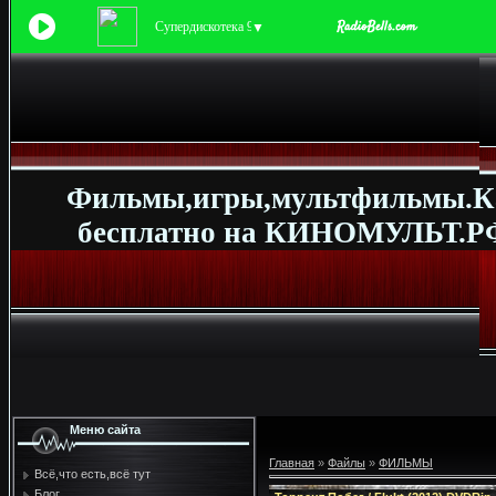
Супердискотека 90-х
▼
Фильмы,игры,мультфильмы.К
бесплатно на КИНОМУЛЬТ.РФ
Меню сайта
Главная
»
Файлы
»
ФИЛЬМЫ
Всё,что есть,всё тут
Блог