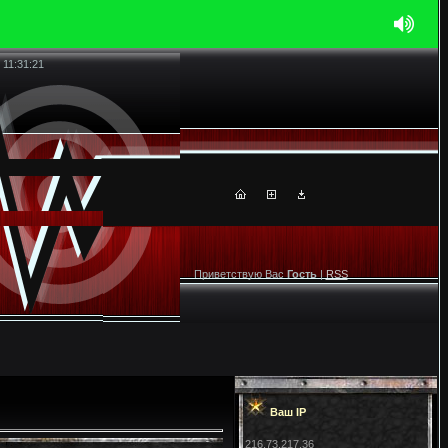
 11:31:21
Приветствую Вас
Гость
|
RSS
Ваш IP
216.73.217.36