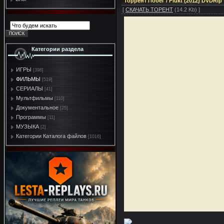
Торрент Побег / Flukt (2012) DVDRip
[
СКАЧАТЬ ТОРЕНТ
(14.2 Kb) ]
Категории раздела
ИГРЫ
[398]
ФИЛЬМЫ
[519]
СЕРИАЛЫ
[41]
Мультфильмы
[110]
Документальное
[25]
Программы
[11]
МУЗЫКА
[2]
Категории Каталога файлов
[1016]