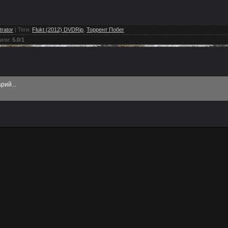
trator
|
Теги
:
Flukt (2012) DVDRip
,
Торрент Побег
или
:
5.0
/
1