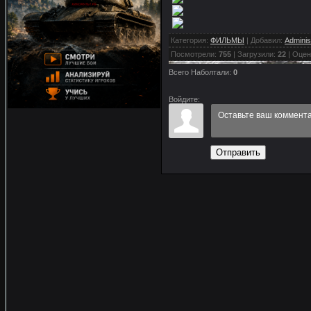
Категория
:
ФИЛЬМЫ
|
Добавил
:
Adminis
Посмотрели
:
755
|
Загрузили
:
22
|
Оцен
Всего Наболтали
:
0
Войдите:
Отправить