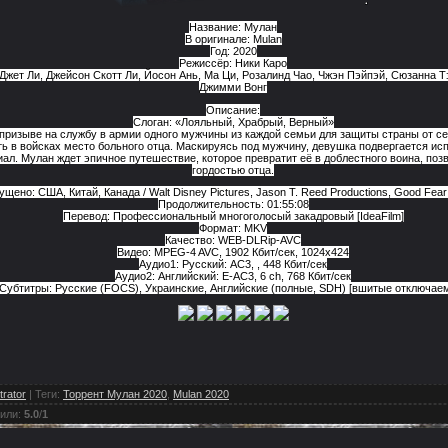
Название: Мулан
В оригинале: Mulan
Год: 2020
Режиссёр: Ники Каро
 Джет Ли, Джейсон Скотт Ли, Йосон Ань, Ма Ци, Розалинд Чао, Чжэн Пэйпэй, Сюзанна Тэ
Джимми Вонг
Описание:
Слоган: «Лояльный, Храбрый, Верный»
призыве на службу в армии одного мужчины из каждой семьи для защиты страны от с
ть в войсках место больного отца. Маскируясь под мужчину, девушка подвергается ис
ал. Мулан ждет эпичное путешествие, которое превратит её в доблестного воина, поз
гордостью отца.
щено: США, Китай, Канада / Walt Disney Pictures, Jason T. Reed Productions, Good Fear
Продолжительность: 01:55:08
Перевод: Профессиональный многоголосый закадровый [IdeaFilm]
Формат: MKV
Качество: WEB-DLRip-AVC
Видео: MPEG-4 AVC, 1902 Кбит/сек, 1024x424
Аудио1: Русский: AC3, , 448 Кбит/сек
Аудио2: Английский: E-AC3, 6 ch, 768 Кбит/сек
Субтитры: Русские (FOCS), Украинские, Английские (полные, SDH) [вшитые отключае
trator
|
Теги
:
Торрент Мулан 2020
,
Mulan 2020
или
:
5.0
/
1