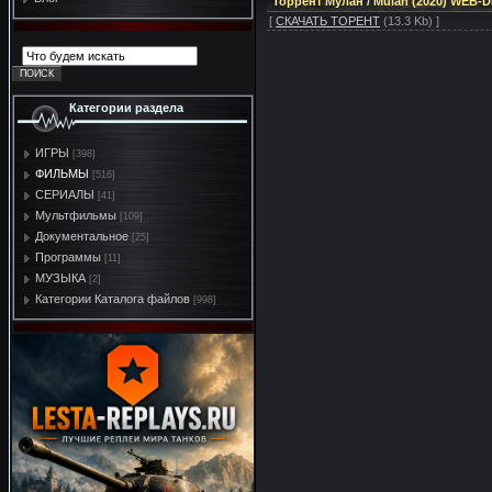
Торрент Мулан / Mulan (2020) WEB-D
[
СКАЧАТЬ ТОРЕНТ
(13.3 Kb) ]
Категории раздела
ИГРЫ
[398]
ФИЛЬМЫ
[516]
СЕРИАЛЫ
[41]
Мультфильмы
[109]
Документальное
[25]
Программы
[11]
МУЗЫКА
[2]
Категории Каталога файлов
[998]