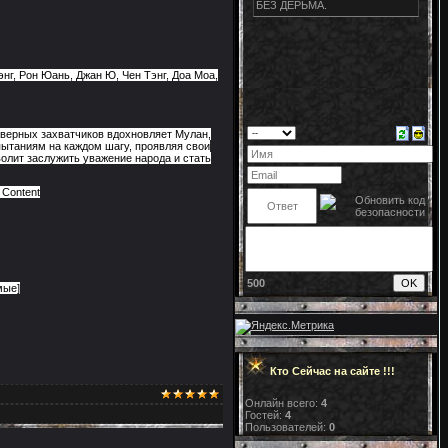
нг, Рон Юань, Джан Ю, Чен Тэнг, Доа Моа,
еверных захватчиков вдохновляет Мулан,
пытаниям на каждом шагу, проявляя свои
волит заслужить уважение народа и стать
 Content
500
мые]
Кто Сейчас на сайте !!!
Онлайн всего:
4
Гостей:
4
Пользователей:
0