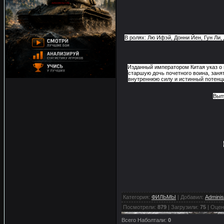
В ролях: Лю Ифэй, Донни Йен, Гун Ли,
Изданный императором Китая указ о 
старшую дочь почетного воина, заня
внутреннюю силу и истинный потенци
Выпу
Категория
:
ФИЛЬМЫ
|
Добавил
:
Adminis
Посмотрели
:
879
|
Загрузили
:
75
|
Оцен
Всего Наболтали
:
0