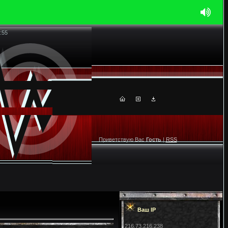
:55
Приветствую Вас
Гость
|
RSS
Ваш IP
216.73.216.238