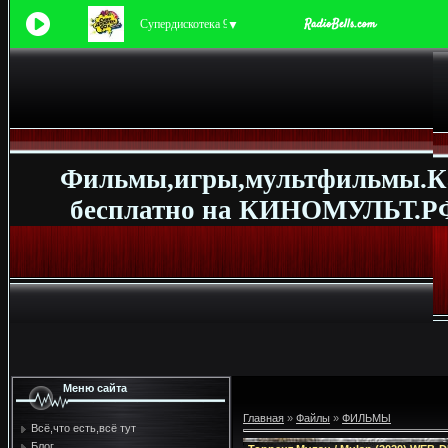
Супердискотека 90-х
▼
Фильмы,игры,мультфильмы.К
бесплатно на КИНОМУЛЬТ.РФ
Меню сайта
Главная
»
Файлы
»
ФИЛЬМЫ
Всё,что есть,всё тут
Блог