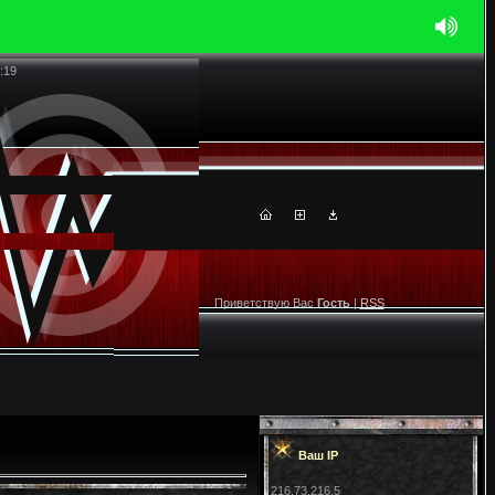
:19
Приветствую Вас
Гость
|
RSS
Ваш IP
216.73.216.5