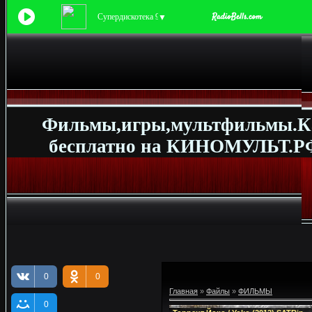
Супердискотека 90-х
▼
Фильмы,игры,мультфильмы.К
бесплатно на КИНОМУЛЬТ.РФ
0
0
Главная
»
Файлы
»
ФИЛЬМЫ
0