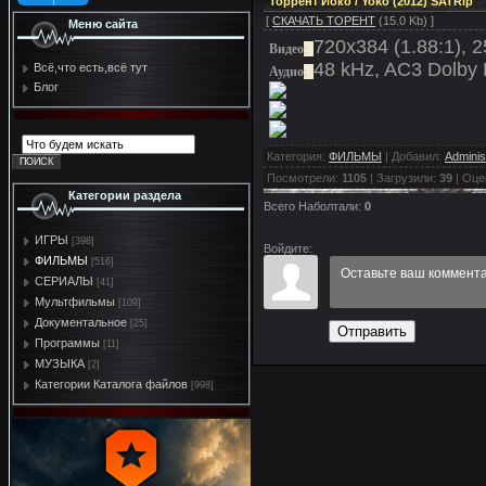
Торрент Йоко / Yoko (2012) SATRip
[
СКАЧАТЬ ТОРЕНТ
(15.0 Kb) ]
Меню сайта
720x384 (1.88:1), 25
Видео
:
48 kHz, AC3 Dolby D
Всё,что есть,всё тут
Аудио
:
Блог
Категория
:
ФИЛЬМЫ
|
Добавил
:
Adminis
Посмотрели
:
1105
|
Загрузили
:
39
|
Оце
Категории раздела
Всего Наболтали
:
0
ИГРЫ
[398]
Войдите:
ФИЛЬМЫ
[516]
СЕРИАЛЫ
[41]
Мультфильмы
[109]
Документальное
[25]
Отправить
Программы
[11]
МУЗЫКА
[2]
Категории Каталога файлов
[998]