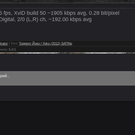
 fps, XviD build 50 ~1905 kbps avg, 0.28 bit/pixel
igital, 2/0 (L,R) ch, ~192.00 kbps avg
trator
|
Теги
:
Торрент Йоко / Yoko (2012) SATRip
нили
:
5.0
/
1