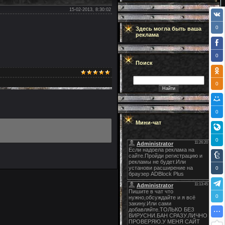
15-02-2013, 8:30:02
0
Здесь могла быть ваша
реклама
0
Поиск
0
0
Мини-чат
0
0
0