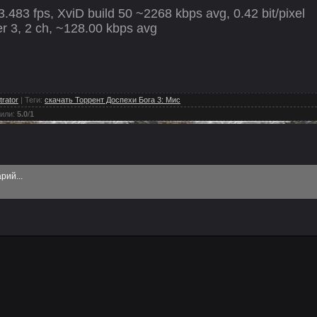
3.483 fps, XviD build 50 ~2268 kbps avg, 0.42 bit/pixel
 3, 2 ch, ~128.00 kbps avg
trator
|
Теги
:
скачать Торрент Доспехи Бога 3: Мис
или
:
5.0
/
1