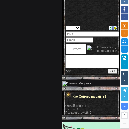
0
0
0
0
0
500
0
Кто Сейчас на сайте !!!
0
Онлайн всего:
1
Гостей:
1
Пользователей:
0
0