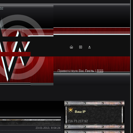
:32
Приветствую Вас
Гость
|
RSS
Ваш IP
216.73.217.92
23-01-2013, 8:04:24