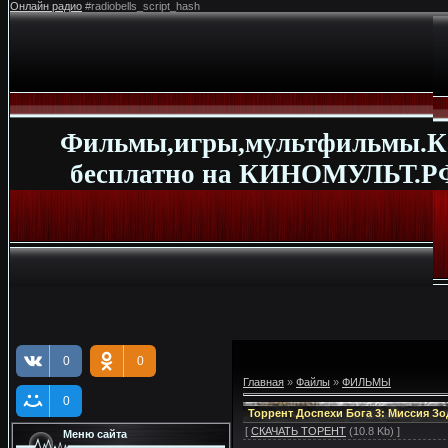
Онлайн радио
#radiobells_script_hash
Фильмы,игры,мультфильмы.К
бесплатно на КИНОМУЛЬТ.РФ
0
0
Главная
»
Файлы
»
ФИЛЬМЫ
0
Торрент Доспехи Бога 3: Миссия Зод
[
СКАЧАТЬ ТОРЕНТ
(10.8 Kb) ]
Меню сайта