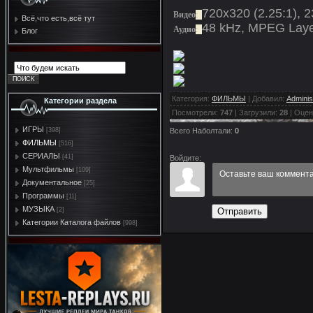
720x320 (2.25:1), 2
Видео
:
Всё,что есть,всё тут
48 kHz, MPEG Layer
Аудио
:
Блог
Категория
:
ФИЛЬМЫ
|
Добавил
:
Adminis
Категории раздела
Посмотрели
:
747
|
Загрузили
:
28
|
Оцен
ИГРЫ
Всего Наболтали
:
0
[398]
ФИЛЬМЫ
[516]
СЕРИАЛЫ
[41]
Войдите:
Мультфильмы
[109]
Документальное
[25]
Программы
[11]
МУЗЫКА
Отправить
[2]
Категории Каталога файлов
[998]