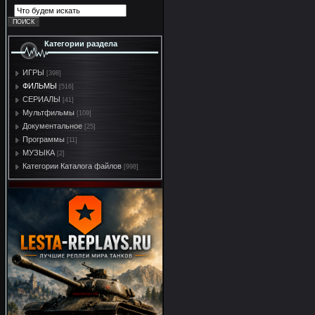
Категории раздела
ИГРЫ
[398]
ФИЛЬМЫ
[516]
СЕРИАЛЫ
[41]
Мультфильмы
[109]
Документальное
[25]
Программы
[11]
МУЗЫКА
[2]
Категории Каталога файлов
[998]