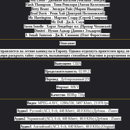
Ned Leeds - Джейкоб Баталон (Филипп Лебедев)
Flash Thompson - Тони Револори (Антон Колесников)
Betty Brant - Энгаури Райс (Мария Иващенко)
Brad Davis - Реми Хай (Дмитрий Поляновский)
Mr. Harrington - Мартин Старр (Сергей Смирнов)
Mr. Dell - Дж.Б. Смув
Jason Ionello - Хорхе Лендеборг мл. (Прохор Чеховской)
Dimitri - Нуман Аджар (Даниил Эльдаров)
J. Jonah Jameson - Дж.К. Симмонс (Олег Форостенко)
Описание
:
тправляется на летние каникулы в Европу. Однако отдохнуть приятелям вряд ли у
юри раскрыть тайну существ, вызывающих стихийные бедствия и разрушения по
Выпущено
: США
Продолжительность
: 02:09:23
Перевод
: Дублированный [D]
Формат
: MKV
Качество
: BDRip 720p
Видео
: MPEG-4 AVC, 1280x536, 3497 Kbit/s, 23.976 fps
Аудио1
: Русский (АС3, 6 ch, 448 Кбит/с, 48.0 KHz) (Дубляж - iTunes)
Аудио2
: Украинский (АС3, 6 ch, 448 Кбит/с, 48.0 KHz) (Дубляж - iTunes)
Аудио3
: Английский (АС3, 6 ch, 640 Кбит/с, 48.0 KHz) (Original)