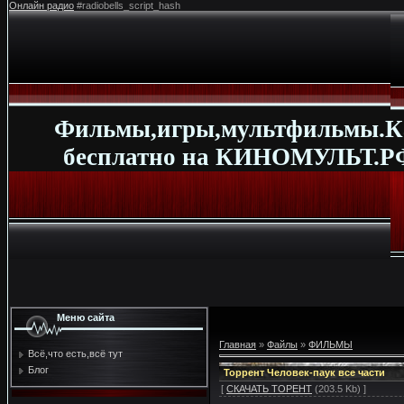
Онлайн радио
#radiobells_script_hash
Фильмы,игры,мультфильмы.К
бесплатно на КИНОМУЛЬТ.РФ
Меню сайта
Главная
»
Файлы
»
ФИЛЬМЫ
Всё,что есть,всё тут
Блог
Торрент Человек-паук все части
[
СКАЧАТЬ ТОРЕНТ
(203.5 Kb) ]