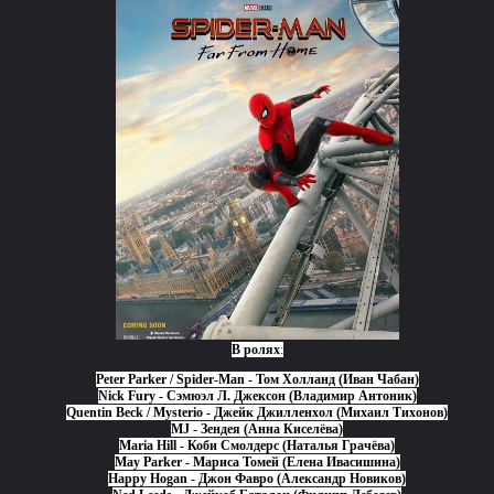
В ролях
:
Peter Parker / Spider-Man - Том Холланд (Иван Чабан)
Nick Fury - Сэмюэл Л. Джексон (Владимир Антоник)
Quentin Beck / Mysterio - Джейк Джилленхол (Михаил Тихонов)
MJ - Зендея (Анна Киселёва)
Maria Hill - Коби Смолдерс (Наталья Грачёва)
May Parker - Мариса Томей (Елена Ивасишина)
Happy Hogan - Джон Фавро (Александр Новиков)