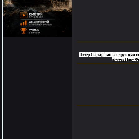
Питер Паркер вместе с друзьями о
помочь Нику Фь