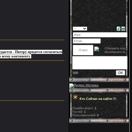
дастся - Питеру придется согласиться
 всему континенту
.
500
Кто Сейчас на сайте !!!
Онлайн всего:
1
Гостей:
1
Пользователей:
0