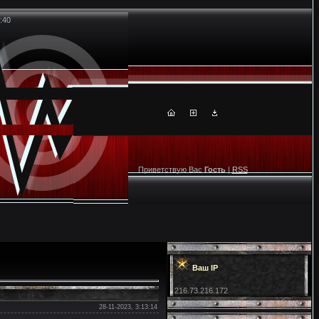
:40
Приветствую Вас
Гость
|
RSS
Ваш IP
216.73.216.172
28-11-2023, 3:13:14