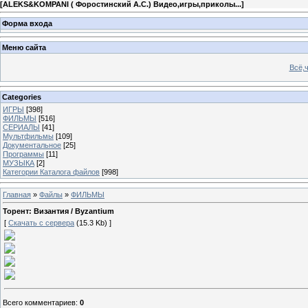
[
ALEKS&KOMPANI ( Форостинский А.С.) Видео,игры,приколы...
]
Форма входа
Меню сайта
Всё,ч
Categories
ИГРЫ
[398]
ФИЛЬМЫ
[516]
СЕРИАЛЫ
[41]
Мультфильмы
[109]
Документальное
[25]
Программы
[11]
МУЗЫКА
[2]
Категории Каталога файлов
[998]
Главная
»
Файлы
»
ФИЛЬМЫ
Торент: Византия / Byzantium
[
Скачать с сервера
(15.3 Kb) ]
Всего комментариев
:
0