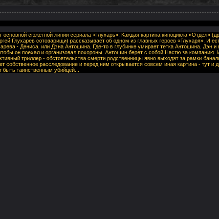
т основной сюжетной линии сериала «Глухарь». Каждая картина киноцикла «Отдел» (др
ргей Глухарев сотоварищи) рассказывает об одном из главных героев «Глухаря». И ес
арева - Дениса, или Дэна Антошина. Где-то в глубинке умирает тетка Антошина. Дэн и в
чтобы он поехал и организовал похороны. Антошин берет с собой Настю за компанию. 
тивный триллер - обстоятельства смерти родственницы явно выходят за рамки банальн
т собственное расследование и перед ним открывается совсем иная картина - тут и д
т быть таинственным убийцей...