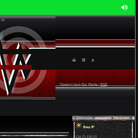
:16
Приветствую Вас
Гость
|
RSS
Ваш IP
216.73.216.23