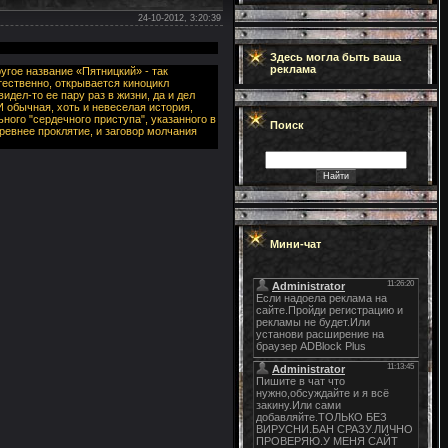
24-10-2012, 3:20:39
Здесь могла быть ваша
реклама
угое название «Пятницкий» - так
тественно, открывается киноцикл
идел-то ее пару раз в жизни, да и дел
И обычная, хоть и невеселая история,
ого "сердечного приступа", указанного в
Поиск
ревнее проклятие, и заговор молчания
Мини-чат