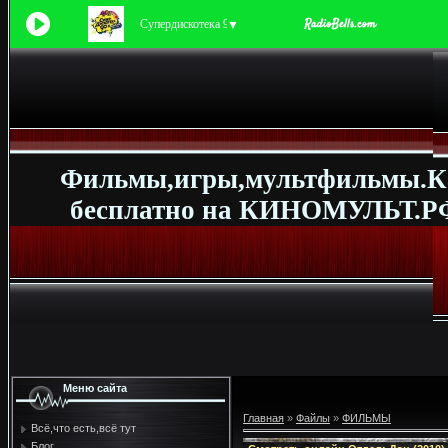
Супердискотека 90-х
▼
Фильмы,игры,мультфильмы.К
бесплатно на КИНОМУЛЬТ.РФ
Меню сайта
Главная
»
Файлы
»
ФИЛЬМЫ
Всё,что есть,всё тут
Блог