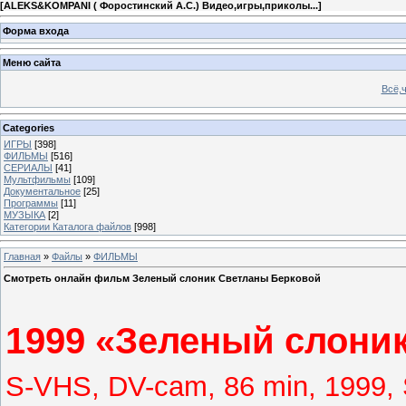
[
ALEKS&KOMPANI ( Форостинский А.С.) Видео,игры,приколы...
]
Форма входа
Меню сайта
Всё,ч
Categories
ИГРЫ
[398]
ФИЛЬМЫ
[516]
СЕРИАЛЫ
[41]
Мультфильмы
[109]
Документальное
[25]
Программы
[11]
МУЗЫКА
[2]
Категории Каталога файлов
[998]
Главная
»
Файлы
»
ФИЛЬМЫ
Смотреть онлайн фильм Зеленый слоник Светланы Берковой
1999 «Зеленый слони
S-VHS, DV-cam, 86 min, 1999,