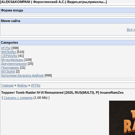
[
ALEKS&KOMPANI ( Форостинский А.С.) Видео,игры,приколы...
]
Форма входа
Меню сайта
Всё,ч
Categories
ИГРЫ
[398]
ФИЛЬМЫ
[516]
СЕРИАЛЫ
[41]
Мультфильмы
[109]
Документальное
[25]
Программы
[11]
МУЗЫКА
[2]
Категории Каталога файлов
[998]
Главная
»
Файлы
»
ИГРЫ
Торрент Tomb Raider IV-VI Remastered [2025, RUS(MULTI), P] InsaneRamZes
[
Скачать с сервера
(1.68 Mb) ]