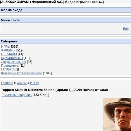
[
ALEKS&KOMPANI ( Форостинский А.С.) Видео,игры,приколы...
]
Форма входа
Меню сайта
Всё,ч
Categories
ИГРЫ
[398]
ФИЛЬМЫ
[519]
СЕРИАЛЫ
[41]
Мультфильмы
[110]
Документальное
[25]
Программы
[11]
МУЗЫКА
[2]
Категории Каталога файлов
[1016]
Главная
»
Файлы
»
ИГРЫ
Торрент Mafia II: Definitive Edition [Update 1] (2020) RePack от xatab
[
Скачать с сервера
(133.8 Kb) ]