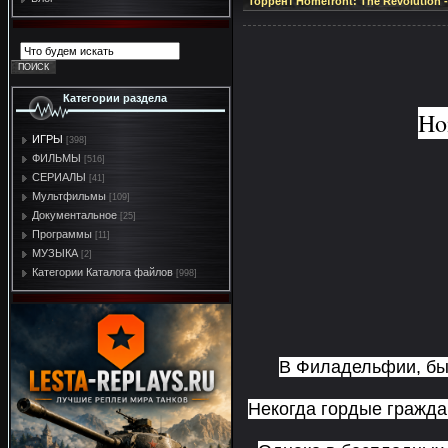
Торрент Homefront: The Revolution -
Категории раздела
Ho
ИГРЫ
[398]
ФИЛЬМЫ
[516]
СЕРИАЛЫ
[41]
Мультфильмы
[109]
Документальное
[25]
Программы
[11]
МУЗЫКА
[2]
Категории Каталога файлов
[998]
В Филадельфии, быв
Некогда гордые гражда