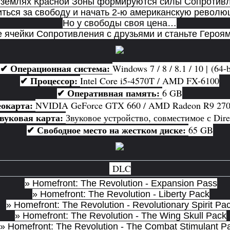
 землях Красной Зоны формируются силы Сопротивл
иться за свободу и начать 2-ю американскую револю
Но у свободы своя цена…
 ячейки Сопротивления с друзьями и станьте Героя
Windows 7 / 8 / 8.1 / 10 | (64-b
✔ Операционная система:
Intel Core i5-4570T / AMD FX-6100
✔ Процессор:
6 GB
✔ Оперативная память:
NVIDIA GeForce GTX 660 / AMD Radeon R9 27
окарта:
Звуковое устройство, совместимое с Dire
вуковая карта:
65 GB
✔ Свободное место на жестком диске:
DLC
» Homefront: The Revolution - Expansion Pass
» Homefront: The Revolution - Liberty Pack
» Homefront: The Revolution - Revolutionary Spirit Pa
» Homefront: The Revolution - The Wing Skull Pack
» Homefront: The Revolution - The Combat Stimulant P