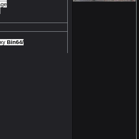
age
m
пку
Bin64/