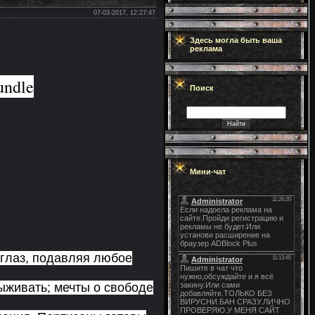
07-03-2017, 12:27:47
Здесь могла быть ваша
реклама
undle
Поиск
Мини-чат
 глаз, подавляя любое
ыживать; мечты о свободе