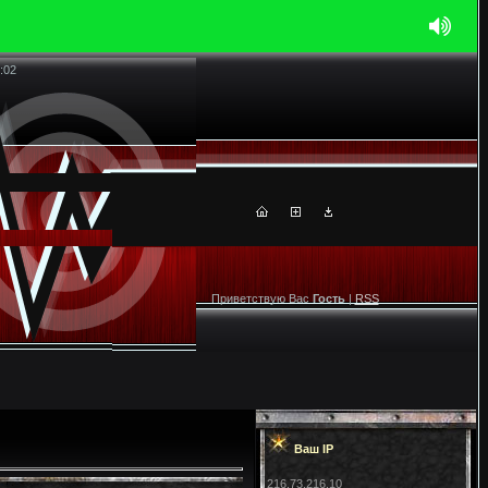
:02
Приветствую Вас
Гость
|
RSS
Ваш IP
216.73.216.10