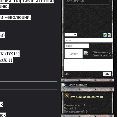
ения. Партизаны готовы
цию.
ми Революции.
it)
0X (DX11)
ctX 11
500
Кто Сейчас на сайте !!!
ck
Онлайн всего:
1
Гостей:
1
Пользователей:
0
ack