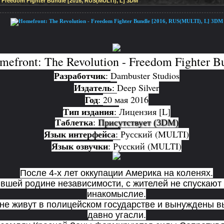
 Freedom Fighter Bundle [2016, RUS(MULTI), L] 3DM
mefront: The Revolution - Freedom Fighter B
Dambuster Studios
Разработчик
:
Deep Silver
Издатель
:
20 мая 2016
Год
:
Лицензия [L]
Тип издания
:
Таблетка
:
Присутствует (3DM)
Русский (MULTI)
Язык интерфейса
:
Русский (MULTI)
Язык озвучки
:
После 4-х лет оккупации Америка на коленях.
шей родине независимости, с жителей не спускают
инакомыслие.
не живут в полицейском государстве и вынуждены в
давно угасли.