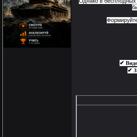
Однако в бесплодных
б
Формируйте
✔ Виде
✔ З