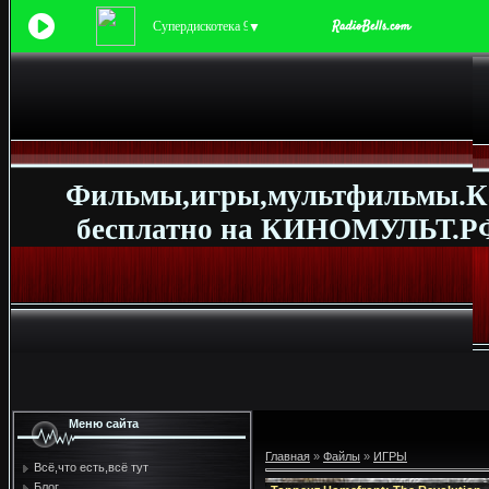
Супердискотека 90-х
▼
Фильмы,игры,мультфильмы.К
бесплатно на КИНОМУЛЬТ.РФ
Меню сайта
Главная
»
Файлы
»
ИГРЫ
Всё,что есть,всё тут
Блог