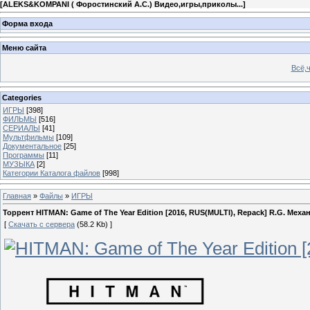
[
ALEKS&KOMPANI ( Форостинский А.С.) Видео,игры,приколы...
]
Форма входа
Меню сайта
Всё,ч
Categories
ИГРЫ
[398]
ФИЛЬМЫ
[516]
СЕРИАЛЫ
[41]
Мультфильмы
[109]
Документальное
[25]
Программы
[11]
МУЗЫКА
[2]
Категории Каталога файлов
[998]
Главная
»
Файлы
»
ИГРЫ
Торрент HITMAN: Game of The Year Edition [2016, RUS(MULTI), Repack] R.G. Меха
[
Скачать с сервера
(58.2 Kb) ]