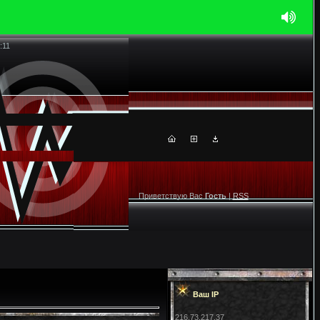
:11
Приветствую Вас
Гость
|
RSS
Ваш IP
216.73.217.37