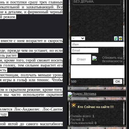
нь и поступки сразу трех главных
лекательной и захватывающей. Все
ние к деталям, и фирменный черный
ый режим.
вместе с ним возрастет и скорость
де, прежде чем он устанет, но если
ель растет
м, кроме того, герой сможет носить
 голову, тем сильнее вырастет его
ость
лестницам, получать меньше урона
мя игры в гольф или теннис. Чтобы
500
ом и скрытном режиме, кроме того,
и вы часто используете скрытное
Кто Сейчас на сайте !!!
ляется Лос-Анджелес. Лос-Сантос
 году
Онлайн всего:
1
Гостей:
1
Пользователей:
0
ной яхтой до самого масштабного