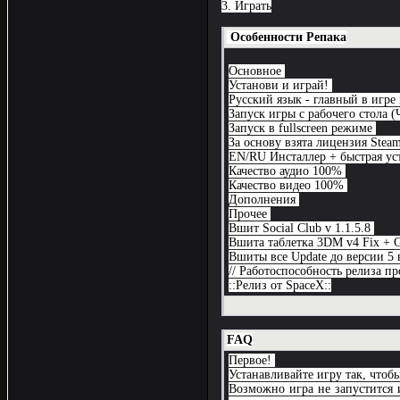
3. Играть
Особенности Репака
Основное
Установи и играй!
Русский язык - главный в игре 
Запуск игры с рабочего стола 
Запуск в fullscreen режиме
За основу взята лицензия Stea
EN/RU Инсталлер + быстрая ус
Качество аудио 100%
Качество видео 100%
Дополнения
Прочее
Вшит Social Club v 1.1.5.8
Вшита таблетка 3DM v4 Fix + 
Вшиты все Update до версии 5
// Работоспособность релиза пр
::Релиз от SpaceX::
FAQ
Первое!
Устанавливайте игру так, чтоб
Возможно игра не запустится 