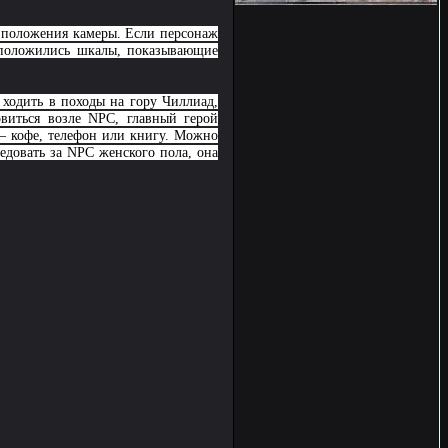
т положения камеры. Если персонаж
асположились шкалы, показывающие
ходить в походы на гору Чиллиад,
овиться возле NPC, главный герой
 — кофе, телефон или книгу. Можно
ледовать за NPC женского пола, она