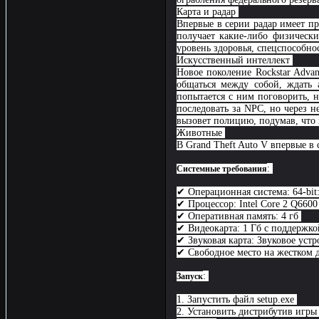
Карта и радар
Впервые в серии радар имеет п
получает какие-либо физическ
уровень здоровья, спецспособн
Искусственный интеллект
Новое поколение Rockstar Adva
общаться между собой, ждать а
попытается с ним поговорить, н
последовать за NPC, но через н
вызовет полицию, подумав, что
Животные
В Grand Theft Auto V впервые 
:
Системные требования
✔ Операционная система: 64-bit:
✔ Процессор: Intel Core 2 Q66
✔ Оперативная память: 4 гб
✔ Видеокарта: 1 Гб с поддерж
✔ Звуковая карта: Звуковое устр
✔ Свободное место на жестком д
:
Запуск
1. Запустить файл setup.exe
2. Установить дистрибутив игр