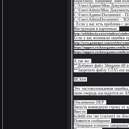
кириллицу, например, имя пол
C:\Users\Админ\Мои Докумен
C:\Users\Admin\Мои Докумен
C:\Users\Админ\Dоcuments\ -
C:\Users\AdminDоcuments\ -
- Если у вас есть проблема с 
Инструкция в картинках:
http://softlakecity.ru/os/windows/win
Если у вас возникли ошибки пр
http://www.gamespot.com/articles/com
https://support.rockstargames.com/hc/e
https://support.rockstargames.com/hc/e
А так же:
**Добавьте файл 3dmgame.dll 
**Запретите файлу GTA5.exe в
BEX64
Это частовозникаемая ошибка,
свою очередь наследуется из 
Отключение DEP:
Запусть командную строку от 
Ввести
bcdedit.exe /set {current} nx Al
Появится сообщение
"Операция успешно завершена