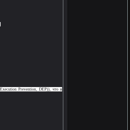
.
ecution Prevention, DEP)), что в