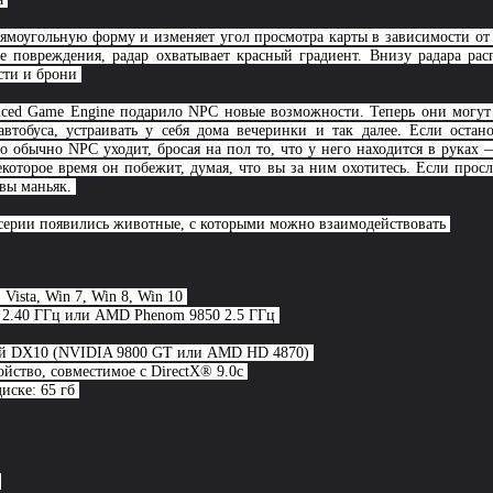
рямоугольную форму и изменяет угол просмотра карты в зависимости о
ие повреждения, радар охватывает красный градиент. Внизу радара р
ости и брони
nced Game Engine подарило NPC новые возможности. Теперь они могут 
втобуса, устраивать у себя дома вечеринки и так далее. Если остан
о обычно NPC уходит, бросая на пол то, что у него находится в руках
екоторое время он побежит, думая, что вы за ним охотитесь. Если прос
 вы маньяк.
в серии появились животные, с которыми можно взаимодействовать
 Vista, Win 7, Win 8, Win 10
00 2.40 ГГц или AMD Phenom 9850 2.5 ГГц
кой DX10 (NVIDIA 9800 GT или AMD HD 4870)
ойство, совместимое с DirectX® 9.0с
иске: 65 гб
ы