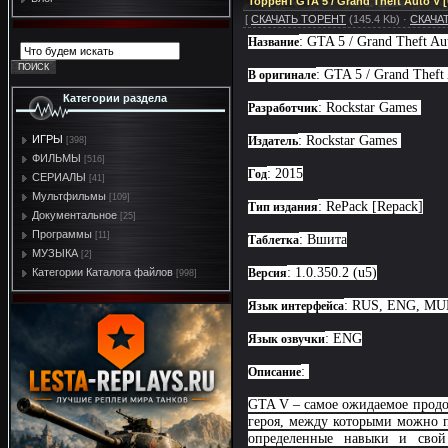
Торрент GTA 5 / Grand Theft Auto V 
[
СКАЧАТЬ ТОРЕНТ
(145.4 Kb) ·
СКАЧА
: GTA 5 / Grand Theft Au
Название
: GTA 5 / Grand Theft
В оригинале
Категории раздела
: Rockstar Games
Разработчик
: Rockstar Games
ИГРЫ
Издатель
[398]
ФИЛЬМЫ
[516]
: 2015
Год
СЕРИАЛЫ
[41]
Мультфильмы
[109]
: RePack [Repack]
Тип издания
Документальное
[25]
Программы
[11]
: Вшита
Таблетка
МУЗЫКА
[2]
: 1.0.350.2 (u5)
Версия
Категории Каталога файлов
[998]
: RUS, ENG, M
Язык интерфейса
: ENG
Язык озвучки
:
Описание
GTA V – самое ожидаемое продол
героя, между которыми можно пе
определенные навыки и свой