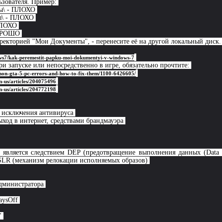
ьзователя. Пример:
ты\ - ПЛОХО
ты\ - ПЛОХО
 ПЛОХО
 ХОРОШО
директорией "Мои Документы", - перенесите её на другой локальный диск
dows7/kak-peremestit-papku-moi-dokumentyi-v-windows-7
и запуске или непосредственно в игре, обязательно прочтите:
mon-gta-5-pc-errors-and-how-to-fix-them/1100-6426605/
n-us/articles/204075496
n-us/articles/204772198
в исключения антивируса
ыход в интернет, средствами брандмауэра
 является следствием DEP (предотвращение выполнения данных (Data Ex
ASLR (механизм релокации исполняемых образов)
администратора
waysOff
"