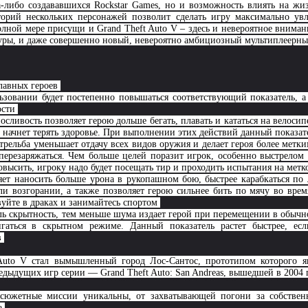
-либо создававшихся Rockstar Games, но и возможность влиять на жиз
сторий нескольких персонажей позволит сделать игру максимально ув
олной мере присущи и Grand Theft Auto V – здесь и невероятное внима
уры, и даже совершенно новый, невероятно амбициозный мультиплеерн
лавных героев
ьзовании будет постепенно повышаться соответствующий показатель, а 
ости
ливость позволяет герою дольше бегать, плавать и кататься на велосипе
й начнет терять здоровье. При выполнении этих действий данный показат
трельба уменьшает отдачу всех видов оружия и делает героя более метки
ерезаряжаться. Чем больше целей поразит игрок, особенно выстрелом в
повысить, игроку надо будет посещать тир и проходить испытания на метк
ет наносить больше урона в рукопашном бою, быстрее карабкаться по 
ли возгорании, а также позволяет герою сильнее бить по мячу во вре
твуйте в драках и занимайтесь спортом
ль скрытность, тем меньше шума издает герой при перемещении в обычн
игаться в скрытном режиме. Данный показатель растет быстрее, есл
в
Auto V стал вымышленный город Лос-Сантос, прототипом которого яв
едыдущих игр серии — Grand Theft Auto: San Andreas, вышедшей в 2004
сюжетные миссии уникальны, от захватывающей погони за собствен
ва