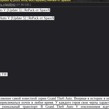
[Update 5] [2015, RUS( MULTI8)/ENG] RePack от SpaceX
ТЬ УДАЛЁНО
(57.86 GB) ]
to V [Update 5] | RePack от SpaceX
 Auto V [Update 5] | RePack от SpaceX
ULTI8
жение самой известной серии Grand Theft Auto. Впервые в истории в иг
реключаться почти в любое время. У каждого героя свои черты характер
 уникальный транспорт. В Grand Theft Auto V поклонников жд