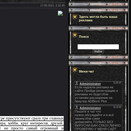
17-05-2015, 2:32:45
Здесь могла быть ваша
реклама
Поиск
Мини-чат
ре присутствуют сразу три главных
а, хобби, круг интересов, друзей,
ет не просто самый огромный и