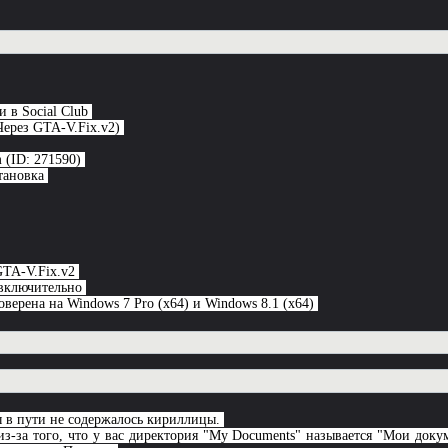
и в Social Club
(Через GTA-V.Fix.v2)
m (ID: 271590)
тановка
GTA-V.Fix.v2
 включительно
оверена на Windows 7 Pro (x64) и Windows 8.1 (x64)
ы в пути не содержалось кириллицы.
из-за того, что у вас директория "My Dоcuments" называется "Мои док