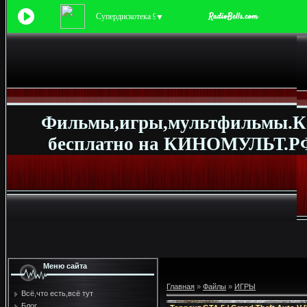
Супердискотека 90-х
▼
Фильмы,игры,мультфильмы.К
бесплатно на КИНОМУЛЬТ.РФ
Меню сайта
Главная
»
Файлы
»
ИГРЫ
Всё,что есть,всё тут
Блог