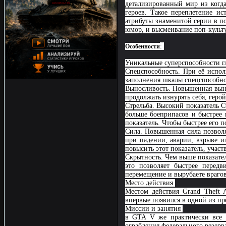
детализированный мир из когда
героев. Такое переплетение и
атрибуты знаменитой серии в п
юмор, и высмеивание поп-культ
:
Особенности
Уникальные суперспособности г
Спецспособность. При её испол
заполнения шкалы спецспособн
Выносливость. Повышенная вынос
продолжать изнурять себя, геро
Стрельба. Высокий показатель С
больше боеприпасов и быстрее п
показатель. Чтобы быстрее его 
Сила. Повышенная сила позволя
при падении, аварии, взрыве и
повысить этот показатель, учас
Скрытность. Чем выше показате
это позволяет быстрее передв
перемещение и вырубаете враго
Место действия
Местом действия Grand Theft 
впервые появился в одной из пр
Миссии и занятия
в GTA V же практически все 
ограбления федерального резер