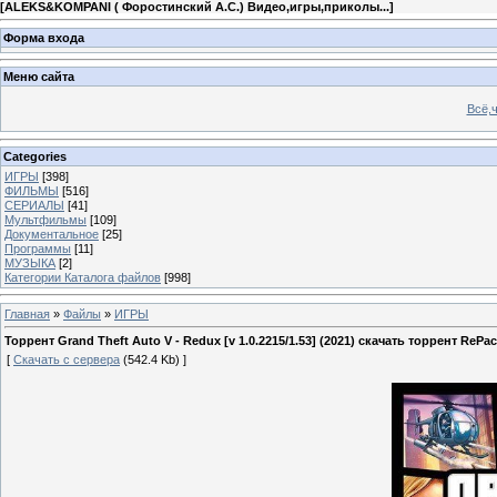
[
ALEKS&KOMPANI ( Форостинский А.С.) Видео,игры,приколы...
]
Форма входа
Меню сайта
Всё,ч
Categories
ИГРЫ
[398]
ФИЛЬМЫ
[516]
СЕРИАЛЫ
[41]
Мультфильмы
[109]
Документальное
[25]
Программы
[11]
МУЗЫКА
[2]
Категории Каталога файлов
[998]
Главная
»
Файлы
»
ИГРЫ
Торрент Grand Theft Auto V - Redux [v 1.0.2215/1.53] (2021) скачать торрент RePac
[
Скачать с сервера
(542.4 Kb) ]