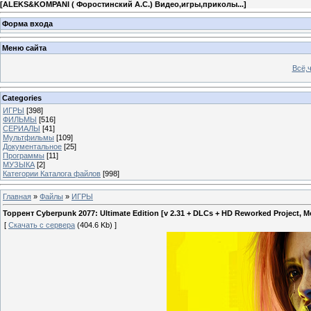
[
ALEKS&KOMPANI ( Форостинский А.С.) Видео,игры,приколы...
]
Форма входа
Меню сайта
Всё,ч
Categories
ИГРЫ
[398]
ФИЛЬМЫ
[516]
СЕРИАЛЫ
[41]
Мультфильмы
[109]
Документальное
[25]
Программы
[11]
МУЗЫКА
[2]
Категории Каталога файлов
[998]
Главная
»
Файлы
»
ИГРЫ
Торрент Cyberpunk 2077: Ultimate Edition [v 2.31 + DLCs + HD Reworked Project, M
[
Скачать с сервера
(404.6 Kb) ]