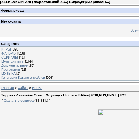
[
ALEKS&KOMPANI ( Форостинский А.С.) Видео,игры,приколы...
]
Форма входа
Меню сайта
Всё,ч
Categories
ИГРЫ
[398]
ФИЛЬМЫ
[516]
СЕРИАЛЫ
[41]
Мультфильмы
[109]
Документальное
[25]
Программы
[11]
МУЗЫКА
[2]
Категории Каталога файлов
[998]
Главная
»
Файлы
»
ИГРЫ
Торрент Assassins Creed: Odyssey - Ultimate Edition[2018,RUS,ENG,L] EXT
[
Скачать с сервера
(86.8 Kb) ]