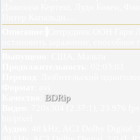
Даниэлла Кертеш, Луди Бокен, Фан
Питер Капальди....
Описание
:
Сотрудник ООН Гари Л
остановить заражение, способное 
Выпущено
: США, Мальта
Продолжительность
: 02:03:03
Перевод
: Любительский одноголо
Формат
: avi
Качество
:
BDRip
Видео
: 720x304 (2.37:1), 23.976 fp
bit/pixel
Аудио
: 48 kHz, AC3 Dolby Digital, 
48 kHz, AC3 Dolby Digital, 2/0 (L,R