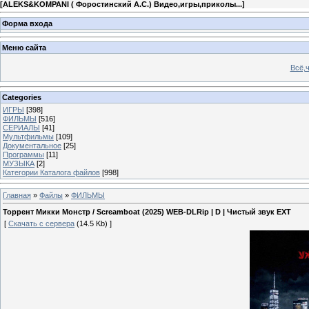
[
ALEKS&KOMPANI ( Форостинский А.С.) Видео,игры,приколы...
]
Форма входа
Меню сайта
Всё,ч
Categories
ИГРЫ
[398]
ФИЛЬМЫ
[516]
СЕРИАЛЫ
[41]
Мультфильмы
[109]
Документальное
[25]
Программы
[11]
МУЗЫКА
[2]
Категории Каталога файлов
[998]
Главная
»
Файлы
»
ФИЛЬМЫ
Торрент Микки Монстр / Screamboat (2025) WEB-DLRip | D | Чистый звук EXT
[
Скачать с сервера
(14.5 Kb) ]