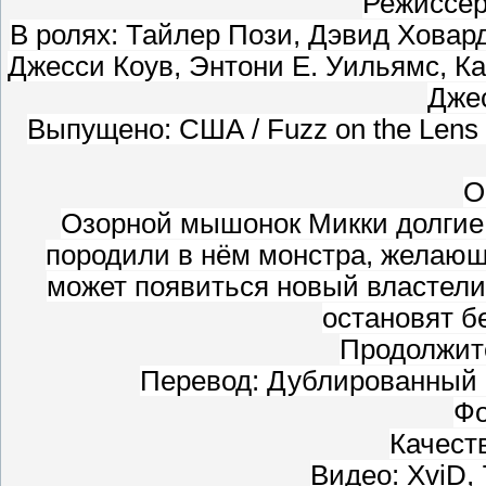
Режиссёр
В ролях: Тайлер Пози, Дэвид Ховар
Джесси Коув, Энтони Е. Уильямс, К
Джес
Выпущено: США / Fuzz on the Lens Pr
О
Озорной мышонок Микки долгие г
породили в нём монстра, желающ
может появиться новый властели
остановят б
Продолжите
Перевод: Дублированный 
Фо
Качест
Видео: XviD, 