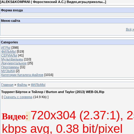
[
ALEKS&KOMPANI ( Форостинский А.С.) Видео,игры,приколы...
]
Форма входа
Меню сайта
Всё,ч
Categories
ИГРЫ
[398]
ФИЛЬМЫ
[519]
СЕРИАЛЫ
[41]
Мультфильмы
[110]
Документальное
[25]
Программы
[11]
МУЗЫКА
[2]
Категории Каталога файлов
[1016]
Главная
»
Файлы
»
ФИЛЬМЫ
Торрент Бёртон и Тейлор / Burton and Taylor (2013) WEB-DLRip
[
Скачать с сервера
(14.9 Kb) ]
720x304 (2.37:1), 2
Видео
:
kbps avg, 0.38 bit/pixel